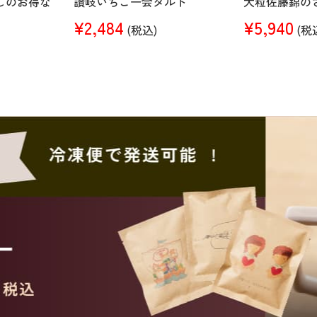
しのお得な
讃岐いちご一会タルト
大粒佐藤錦の
¥2,484
¥5,940
(税込)
(税