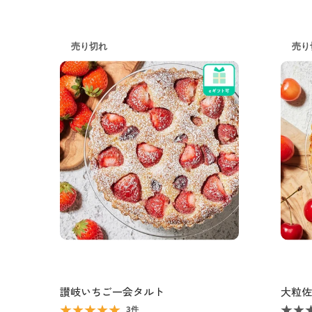
売り切れ
売り
讃岐いちご一会タルト
大粒佐
3件