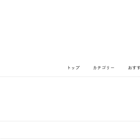
ス
キ
ッ
プ
し
て
コ
ン
トップ
カテゴリー
おす
テ
トップ
カテゴリー
おす
ン
ツ
に
移
動
す
る