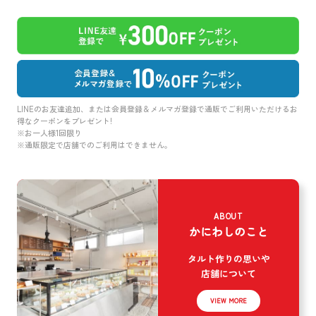
LINEのお友達追加、または会員登録＆メルマガ登録で通販でご利用いただけるお
得なクーポンをプレゼント!
※お一人様1回限り
※通販限定で店舗でのご利用はできません。
ABOUT
かにわしのこと
タルト作りの思いや
店舗について
VIEW MORE