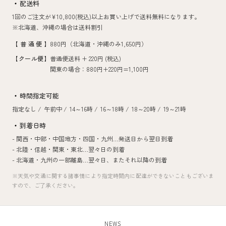
配送料
1回のご注文が¥10,800(税込)以上お買い上げで送料無料になります。
※北海道、沖縄の場合は送料割引
【普通便】
880円（北海道・沖縄のみ1,650円）
【クール便】
普通便送料 + 220円 (税込)
関東の場合：880円+220円=1,100円
時間指定可能
指定なし /
午前中 /
14～16時 /
16～18時 /
18～20時 /
19～21時
到着日時
- 関西・中部・中国地方・四国・九州…
発送日から翌日到着
- 北陸・信越・関東・東北…
翌々日の到着
- 北海道・九州の一部離島…
翌々日、またそれ以降の到着
※天気や交通に関する諸事情により指定時間内に配達ができないこともございま
すので、ご了承ください。
NEWS