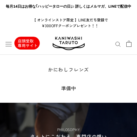
ス
毎月14日はお得な｢ハッピータローの日｣♪ 詳しくはメルマガ、LINEで配信中
キ
ッ
【 オンラインストア限定 】LINE友だち登録で
¥300OFFクーポンプレゼント！！
プ
し
店頭受取
て
専用サイト
コ
ン
テ
かにわしフレンズ
ン
ツ
準備中
に
移
動
す
る
PHILOSOPHY
タルトにこだわる、専門店の想い