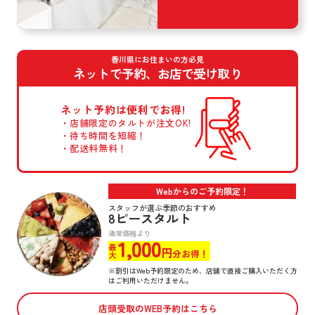
香川県にお住まいの方必見
ネットで予約、お店で受け取り
ネット予約は
便利でお得!
店舗限定のタルトが
注文OK!
待ち時間を短縮！
配送料無料！
Webからのご予約限定！
スタッフが選ぶ季節のおすすめ
8ピースタルト
通常価格より
1,000
最大
円
分お得！
※割引はWeb予約限定のため、店舗で直接ご購入いただく方
はご利用いただけません。
店頭受取のWEB予約はこちら