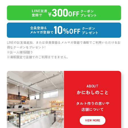
LINEのお友達追加、または会員登録＆メルマガ登録で通販でご利用いただけるお
得なクーポンをプレゼント!
※お一人様1回限り
※通販限定で店舗でのご利用はできません。
ABOUT
かにわしのこと
タルト作りの思いや
店舗について
VIEW MORE