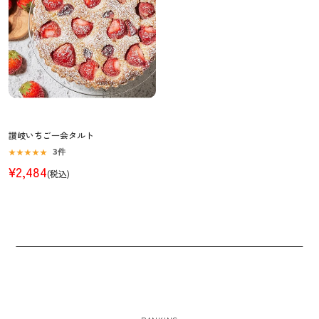
讃岐いちご一会タルト
3件
¥2,484
(税込)