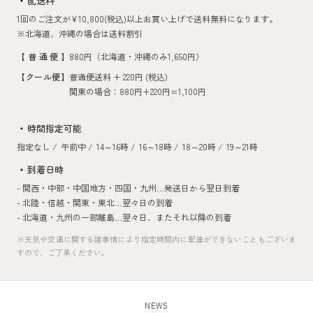
配送料
1回のご注文が¥10,800(税込)以上お買い上げで送料無料になります。
※北海道、沖縄の場合は送料割引
【普通便】
880円（北海道・沖縄のみ1,650円）
【クール便】
普通便送料 + 220円 (税込)
関東の場合：880円+220円=1,100円
時間指定可能
指定なし /
午前中 /
14～16時 /
16～18時 /
18～20時 /
19～21時
到着日時
- 関西・中部・中国地方・四国・九州…
発送日から翌日到着
- 北陸・信越・関東・東北…
翌々日の到着
- 北海道・九州の一部離島…
翌々日、またそれ以降の到着
※天気や交通に関する諸事情により指定時間内に配達ができないこともございま
すので、ご了承ください。
NEWS