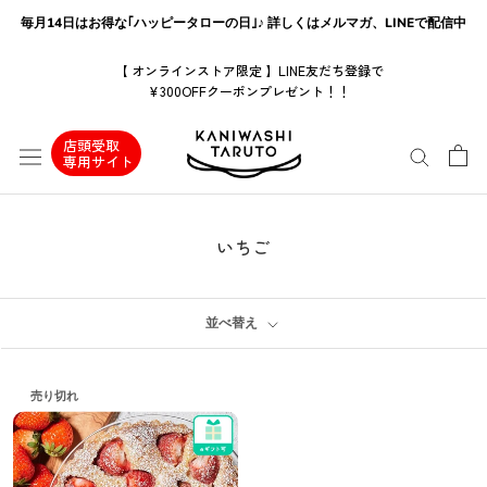
ス
毎月14日はお得な｢ハッピータローの日｣♪ 詳しくはメルマガ、LINEで配信中
キ
ッ
【 オンラインストア限定 】LINE友だち登録で
¥300OFFクーポンプレゼント！！
プ
し
店頭受取
て
専用サイト
コ
ン
テ
いちご
ン
ツ
に
並べ替え
移
動
売り切れ
す
る