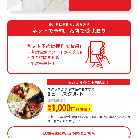
香川県にお住まいの方必見
ネットで予約、お店で受け取り
ネット予約は
便利でお得!
店舗限定のタルトが
注文OK!
待ち時間を短縮！
配送料無料！
Webからのご予約限定！
スタッフが選ぶ季節のおすすめ
8ピースタルト
通常価格より
1,000
最大
円
分お得！
※割引はWeb予約限定のため、店舗で直接ご購入いただく方
はご利用いただけません。
店頭受取のWEB予約はこちら