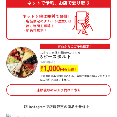
ネットで予約、お店で受け取り
ネット予約は
便利でお得!
店舗限定のタルトが
注文OK!
待ち時間を短縮！
配送料無料！
Webからのご予約限定！
スタッフが選ぶ季節のおすすめ
8ピースタルト
通常価格より
1,000
最大
円
分お得！
※割引はWeb予約限定のため、店舗で直接ご購入いただく方
はご利用いただけません。
店頭受取のWEB予約はこちら
Instagramで
店舗限定の商品を発信中！