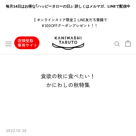
ス
毎月14日はお得な｢ハッピータローの日｣♪ 詳しくはメルマガ、LINEで配信中
キ
ッ
【 オンラインストア限定 】LINE友だち登録で
¥300OFFクーポンプレゼント！！
プ
し
店頭受取
て
専用サイト
コ
ン
テ
ン
食欲の秋に食べたい！
ツ
かにわしの秋特集
に
移
動
す
る
2023.10.30