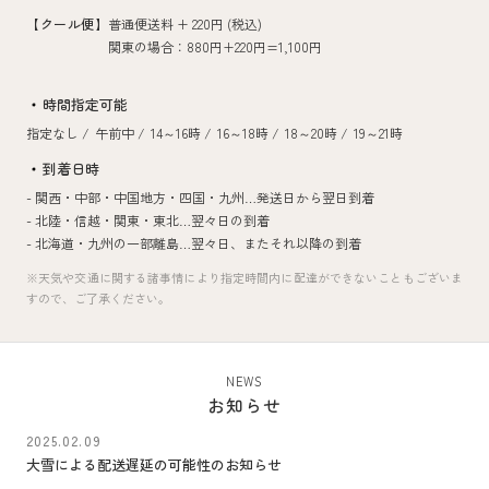
【クール便】
普通便送料 + 220円 (税込)
関東の場合：880円+220円=1,100円
時間指定可能
指定なし /
午前中 /
14～16時 /
16～18時 /
18～20時 /
19～21時
到着日時
- 関西・中部・中国地方・四国・九州…
発送日から翌日到着
- 北陸・信越・関東・東北…
翌々日の到着
- 北海道・九州の一部離島…
翌々日、またそれ以降の到着
※天気や交通に関する諸事情により指定時間内に配達ができないこともございま
すので、ご了承ください。
NEWS
お知らせ
2025.02.09
大雪による配送遅延の可能性のお知らせ