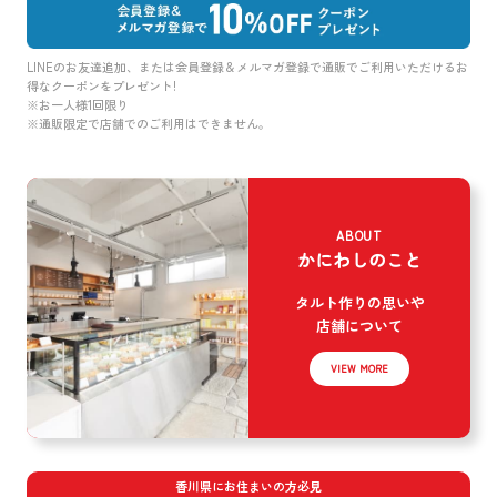
LINEのお友達追加、または会員登録＆メルマガ登録で通販でご利用いただけるお
得なクーポンをプレゼント!
※お一人様1回限り
※通販限定で店舗でのご利用はできません。
ABOUT
かにわしのこと
タルト作りの思いや
店舗について
VIEW MORE
香川県にお住まいの方必見