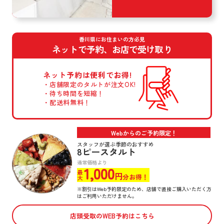
香川県にお住まいの方必見
ネットで予約、お店で受け取り
ネット予約は
便利でお得!
店舗限定のタルトが
注文OK!
待ち時間を短縮！
配送料無料！
Webからのご予約限定！
スタッフが選ぶ季節のおすすめ
8ピースタルト
通常価格より
1,000
最大
円
分お得！
※割引はWeb予約限定のため、店舗で直接ご購入いただく方
はご利用いただけません。
店頭受取のWEB予約はこちら