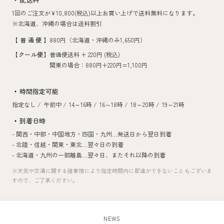
1回のご注文が¥10,800(税込)以上お買い上げで送料無料になります。
※北海道、沖縄の場合は送料割引
【普通便】
880円（北海道・沖縄のみ1,650円）
【クール便】
普通便送料 + 220円 (税込)
関東の場合：880円+220円=1,100円
時間指定可能
指定なし /
午前中 /
14～16時 /
16～18時 /
18～20時 /
19～21時
到着日時
- 関西・中部・中国地方・四国・九州…
発送日から翌日到着
- 北陸・信越・関東・東北…
翌々日の到着
- 北海道・九州の一部離島…
翌々日、またそれ以降の到着
※天気や交通に関する諸事情により指定時間内に配達ができないこともございま
すので、ご了承ください。
NEWS