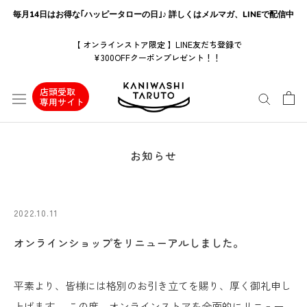
ス
毎月14日はお得な｢ハッピータローの日｣♪ 詳しくはメルマガ、LINEで配信中
キ
ッ
【 オンラインストア限定 】LINE友だち登録で
¥300OFFクーポンプレゼント！！
プ
し
店頭受取
て
専用サイト
コ
ン
テ
お知らせ
ン
ツ
に
2022.10.11
移
動
オンラインショップをリニューアルしました。
す
る
平素より、皆様には格別のお引き立てを賜り、厚く御礼申し
上げます。 この度、オンラインストアを全面的にリニュー