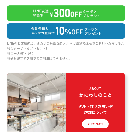
LINEのお友達追加、または会員登録＆メルマガ登録で通販でご利用いただけるお
得なクーポンをプレゼント!
※お一人様1回限り
※通販限定で店舗でのご利用はできません。
ABOUT
かにわしのこと
タルト作りの思いや
店舗について
VIEW MORE