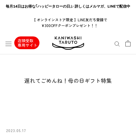
ス
毎月14日はお得な｢ハッピータローの日｣♪ 詳しくはメルマガ、LINEで配信中
キ
ッ
【 オンラインストア限定 】LINE友だち登録で
¥300OFFクーポンプレゼント！！
プ
し
店頭受取
て
専用サイト
コ
ン
テ
ン
遅れてごめんね！母の日ギフト特集
ツ
に
移
動
す
る
2023.05.17