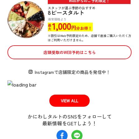
Webからのご予約限定！
スタッフが選ぶ季節のおすすめ
8ピースタルト
通常価格より
1,000
最大
円
分お得！
※割引はWeb予約限定のため、店舗で直接ご購入いただく方
はご利用いただけません。
店頭受取のWEB予約はこちら
Instagramで
店舗限定の商品を発信中！
VIEW ALL
かにわしタルトのSNSをフォローして
最新情報をGETしよう！