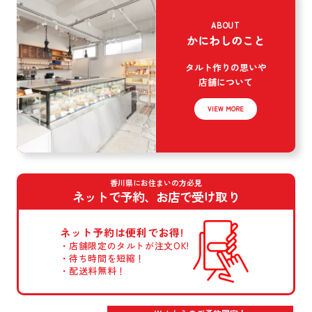
ABOUT
かにわしのこと
タルト作りの思いや
店舗について
VIEW MORE
香川県にお住まいの方必見
ネットで予約、お店で受け取り
ネット予約は
便利でお得!
店舗限定のタルトが
注文OK!
待ち時間を短縮！
配送料無料！